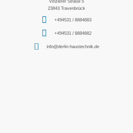
Vinzierer Straße 5
23843 Travenbrück
+494531 / 8884883
+494531 / 8884882
info@derlin-haustechnik.de