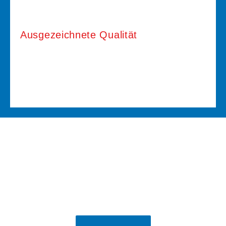
Ausgezeichnete Qualität
Sie haben Fragen?
Kontaktieren Sie uns jetzt, wir beraten
Sie gerne!